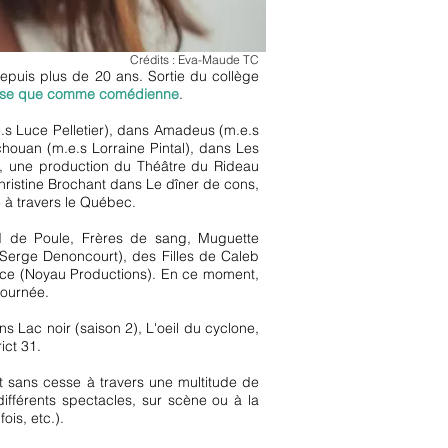
Crédits : Eva-Maude TC
depuis plus de 20 ans. Sortie du collège
euse que comme comédienne
.
.e.s Luce Pelletier), dans Amadeus (m.e.s
houan (m.e.s Lorraine Pintal), dans Les
fs, une production du Théâtre du Rideau
Christine Brochant dans Le dîner de cons,
e à travers le Québec.
de Poule, Frères de sang, Muguette
.s Serge Denoncourt), des Filles de Caleb
trice (Noyau Productions). En ce moment,
tournée.
ns Lac noir (saison 2), L'oeil du cyclone,
ict 31.
t sans cesse à travers une multitude de
différents spectacles, sur scène ou à la
ois, etc.).