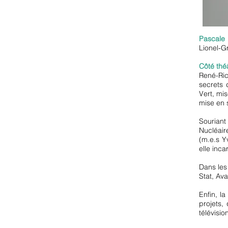
Pascale 
Lionel-G
Côté thé
René-Ric
secrets 
Vert, mi
mise en 
Souriant
Nucléair
(m.e.s Y
elle inc
Dans les
Stat, Ava
Enfin, l
projets,
télévisio