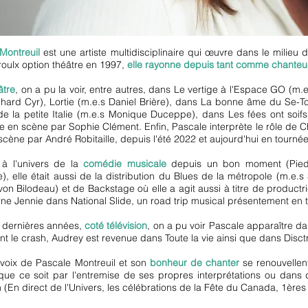
Montreuil
est une artiste multidisciplinaire qui œuvre dans le milieu 
roulx option théâtre en 1997,
elle rayonne depuis tant comme chant
âtre
, on a pu la voir, entre autres, dans Le vertige à l'Espace GO (m
hard Cyr), Lortie (m.e.s Daniel Brière), dans La bonne âme du Se-Tc
de la petite Italie (m.e.s Monique Duceppe), dans Les fées ont soi
se en scène par Sophie Clément. Enfin, Pascale interprète le rôle de 
scène par André Robitaille, depuis l'été 2022 et aujourd'hui en tourné
 à l'univers de la
comédie musicale
depuis un bon moment (Pied 
e), elle était aussi de la distribution du Blues de la métropole (m.e
von Bilodeau) et de Backstage où elle a agit aussi à titre de produc
arne Jennie dans National Slide, un road trip musical présentement en 
 dernières années,
coté télévision
, on a pu voir Pascale apparaître da
nt le crash, Audrey est revenue dans Toute la vie ainsi que dans Disctr
a voix de Pascale Montreuil et son
bonheur de chanter
se renouvellen
 que ce soit par l'entremise de ses propres interprétations ou dans 
n (En direct de l'Univers, les célébrations de la Fête du Canada, 1ères f